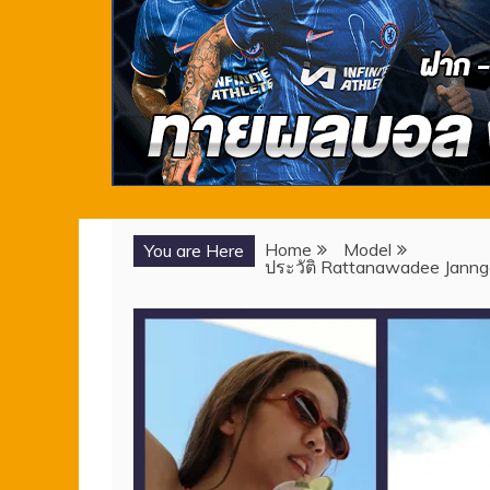
Home
Model
You are Here
ประวัติ Rattanawadee Janng