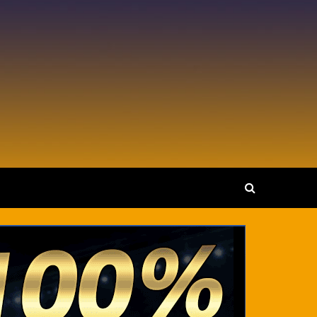
ดัง ไอดอล ดาว X
ดประการณ์ใหม่ๆ กับไอดอลสาวดาวดวง