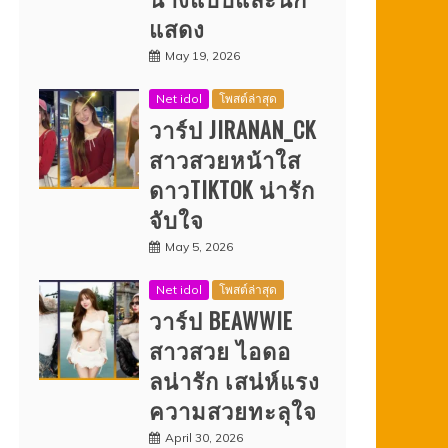
แสดง
May 19, 2026
Net idol
โพสต์ล่าสุด
วาร์ป JIRANAN_CK
สาวสวยหน้าใส
ดาวTIKTOK น่ารัก
จับใจ
May 5, 2026
Net idol
โพสต์ล่าสุด
วาร์ป BEAWWIE
สาวสวย ไอดอ
ลน่ารัก เสน่ห์แรง
ความสวยทะลุใจ
April 30, 2026