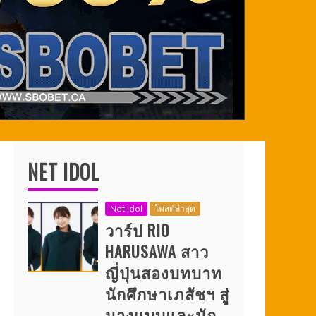
NET IDOL
Net idol
โพสต์ล่าสุด
วาร์ป RIO
HARUSAWA สาว
ญี่ปุ่นสองบทบาท
นักศึกษาเภสัชฯ สู่
นางแบบและนัก