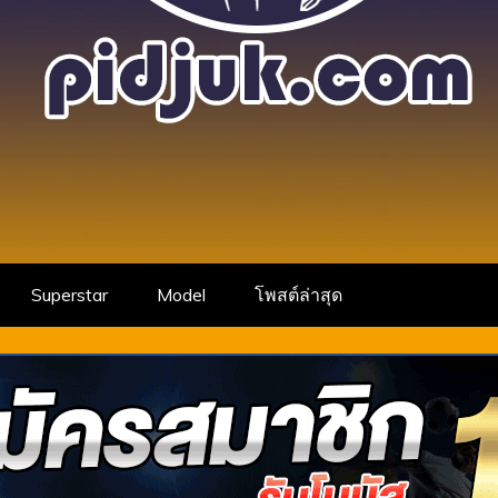
 สาวสวย เซ็กซี่ คน
็กซี่ ขยี้ใจ นางแบบ ดาวTIKTOK พร้อมเปิ
ใหม่ กำลังมาแรง
TIKTOK ONLYFANS
Superstar
Model
โพสต์ล่าสุด