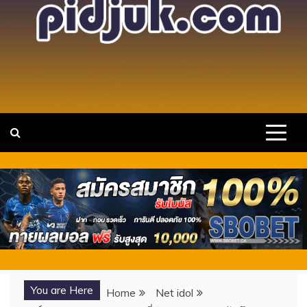
แหล่งรวมวาร์ป สาวสวย เซ็กซี่ คนดัง ไอ
เว็บไซต์รวบรวม วาร์ปสาวสวยเซ็กซี่ ขยี้ใจ นางแบบ
ดาวTIKTOK พร้อมเปิดประการณ์ใหม่ๆ กับไอดอลสาวดาวดวง
ดอล ดาว X TIKTOK ONLYFANS
ใหม่ กำลังมาแรง
You are Here
Home
Net idol