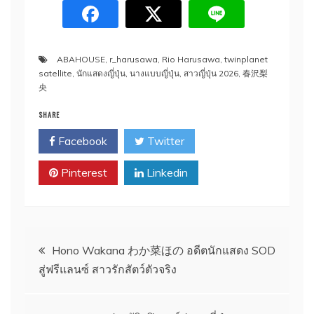
ABAHOUSE
,
r_harusawa
,
Rio Harusawa
,
twinplanet
satellite
,
นักแสดงญี่ปุ่น
,
นางแบบญี่ปุ่น
,
สาวญี่ปุ่น 2026
,
春沢梨
央
SHARE
Facebook
Twitter
Pinterest
Linkedin
Post
Hono Wakana わか菜ほの อดีตนักแสดง SOD
สู่ฟรีแลนซ์ สาวรักสัตว์ตัวจริง
navigation