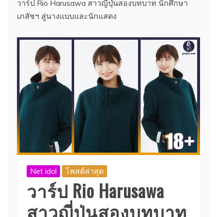
วาร์ป Rio Harusawa สาวญี่ปุ่นสองบทบาท นักศึกษา
เภสัชฯ สู่นางแบบและนักแสดง
Net idol
โพสต์ล่าสุด
วาร์ป Rio Harusawa
สาวญี่ปุ่นสองบทบาท