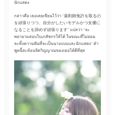
นักแสดง
กล่าวคือ เธอเคยเขียนไว้ว่า “薬剤師免許を取るの
を頑張りつつ、自分がしたいモデルかつ女優に
なることを諦めず頑張ります” แปลว่า “จะ
พยายามสอบใบเภสัชกรให้ได้ ในขณะที่ไม่ยอม
ละทิ้งความฝันที่จะเป็นนางแบบและนักแสดง” คำ
พูดนี้สะท้อนจิตวิญญาณของเธอได้ดีที่สุด