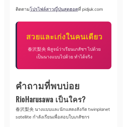
ติดตาม
โปรไฟล์สาวญี่ปุ่นสุดฮอต
ที่ pidjuk.com
สวยและเก่งในคนเดียว
春沢梨央 พิสูจน์ว่าเรียนเภสัชฯ ไปด้วย
เป็นนางแบบไปด้วย ทำได้จริง
คำถามที่พบบ่อย
RioHarusawa เป็นใคร?
春沢梨央 นางแบบและนักแสดงสังกัด twinplanet
satellite กำลังเรียนเพื่อสอบใบเภสัชกร