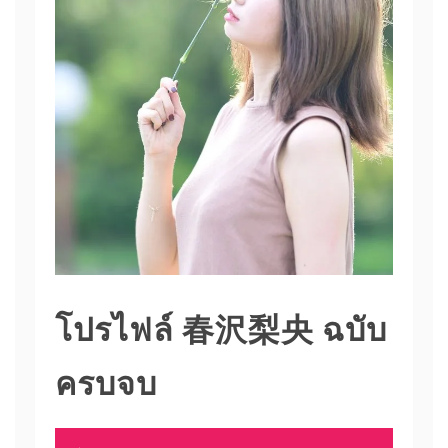
โปรไฟล์ 春沢梨央 ฉบับ
ครบจบ