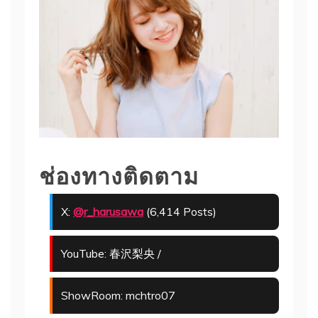
ช่องทางติดตาม
X:
@r_harusawa
(6,414 Posts)
YouTube: 春沢梨央 /
ShowRoom: mchtro07