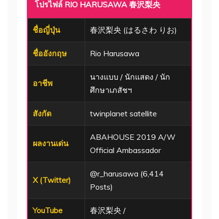
โปรไฟล์ RIO HARUSAWA 春沢梨央
ชื่อญี่ปุ่น
春沢梨央 (はるさわ りお)
ชื่ออังกฤษ
Rio Harusawa
นางแบบ / นักแสดง / นัก
อาชีพ
ศึกษาเภสัชฯ
สังกัด
twinplanet satellite
ABAHOUSE 2019 A/W
ผลงานเด่น
Official Ambassador
@r_harusawa (6,414
X (Twitter)
Posts)
YouTube
春沢梨央 /