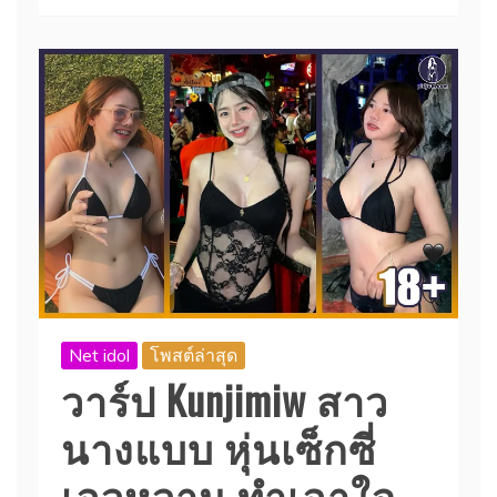
Net idol
โพสต์ล่าสุด
วาร์ป Kunjimiw สาว
นางแบบ หุ่นเซ็กซี่
เอวหวาน ทำเอาใจ