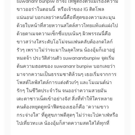
suwananr bunpiw ถ้าจะให้พูดถึงตัวแม่เรื่องความ
ขาวออร่าในตอนนี้ หรือเจ้าของ IG ติดโพล
แน่นอน! บอกเลยว่าคนนี้คือที่สุดของความละมุน
ด้วยใบหน้าที่สวยหวานสไตล์สาวไทยแท้แต่แฝงไป
ด้วยดาเมจความเซ็กซี่แบบเน้นๆ ผิวพรรณนี่คือ
ขาวสว่างใสระดับโอโม่จนแฟนคลับต้องกดไลก์
รัวๆ เพราะไม่ว่าจะมาในลุคไหน น้องอุ้มก็เอาอยู่
หมดจ้า ประวัติส่วนตัว suwananrbunpiw จุดเริ่ม
ต้นความฮอตของ suwananr bunpiw บอกเลยว่า
มาจากความเป็นธรรมชาติล้วนๆ เธอเริ่มจากการ
โพสต์ไลฟ์สไตล์การแต่งตัวเก๋ๆ และโมเมนต์น่า
รักๆ ในชีวิตประจำวัน จนออร่าความสวยมัน
เตะตาชาวเน็ตเข้าอย่างจัง! สิ่งที่ทำให้ใครหลาย
คนต้องหยุดดูหน้าฟีดของเธอก็คือ “ความขาว
กระจ่างใส” ที่ดูสุขภาพดีสุดๆ ไม่ว่าจะไปคาเฟ่หรือ
ไปเที่ยวทะเล น้องอุ้มก็สาดความสดใสได้ทุกที่