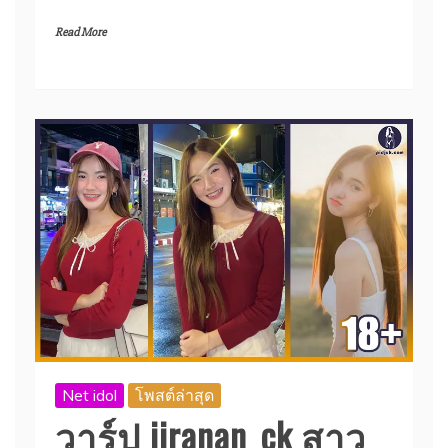
Read More
Net idol
โพสต์ล่าสุด
วาร์ป jiranan_ck สาว