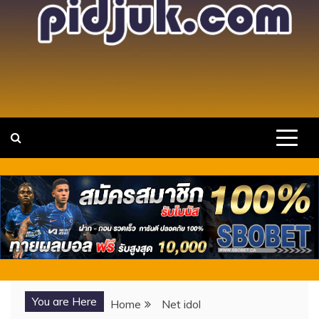
แหล่งรวมวาร์ป สาวสวย เซ็กซี่ คนดัง ไอ
เว็บไซต์รวบรวม วาร์ปสาวสวยเซ็กซี่ ขยี้ใจ นางแบบ
ดาวTIKTOK พร้อมเปิดประการณ์ใหม่ๆ กับไอดอลสาวดาวดวง
ดอล ดาว X TIKTOK ONLYFANS
ใหม่ กำลังมาแรง
You are Here
Home
Net idol