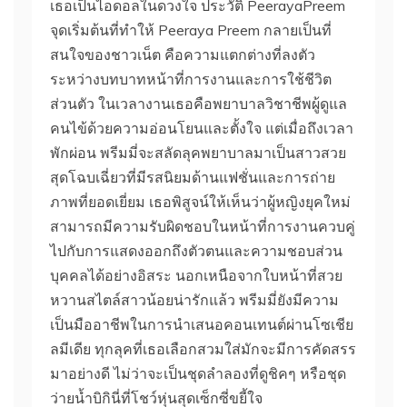
เธอเป็นไอดอลในดวงใจ ประวัติ PeerayaPreem
จุดเริ่มต้นที่ทำให้ Peeraya Preem กลายเป็นที่
สนใจของชาวเน็ต คือความแตกต่างที่ลงตัว
ระหว่างบทบาทหน้าที่การงานและการใช้ชีวิต
ส่วนตัว ในเวลางานเธอคือพยาบาลวิชาชีพผู้ดูแล
คนไข้ด้วยความอ่อนโยนและตั้งใจ แต่เมื่อถึงเวลา
พักผ่อน พรีมมี่จะสลัดลุคพยาบาลมาเป็นสาวสวย
สุดโฉบเฉี่ยวที่มีรสนิยมด้านแฟชั่นและการถ่าย
ภาพที่ยอดเยี่ยม เธอพิสูจน์ให้เห็นว่าผู้หญิงยุคใหม่
สามารถมีความรับผิดชอบในหน้าที่การงานควบคู่
ไปกับการแสดงออกถึงตัวตนและความชอบส่วน
บุคคลได้อย่างอิสระ นอกเหนือจากใบหน้าที่สวย
หวานสไตล์สาวน้อยน่ารักแล้ว พรีมมี่ยังมีความ
เป็นมืออาชีพในการนำเสนอคอนเทนต์ผ่านโซเชีย
ลมีเดีย ทุกลุคที่เธอเลือกสวมใส่มักจะมีการคัดสรร
มาอย่างดี ไม่ว่าจะเป็นชุดลำลองที่ดูชิคๆ หรือชุด
ว่ายน้ำบิกินี่ที่โชว์หุ่นสุดเซ็กซี่ขยี้ใจ