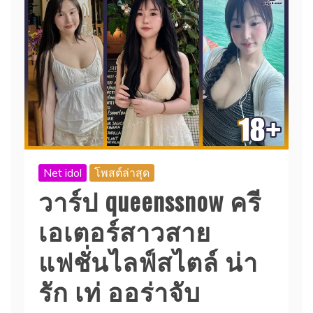
Net idol
โพสต์ล่าสุด
วาร์ป queenssnow ครี
เอเตอร์สาวสาย
แฟชั่นไลฟ์สไตล์ น่า
รัก เท่ ออร่าจับ