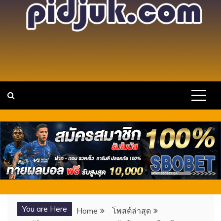
แหล่งรวมวาร์ป สาวสวย เซ็กซี่ คนดัง ไอ
เว็บไซต์รวบรวม วาร์ปสาวสวยเซ็กซี่ ขยี้ใจ นางแบบ
ดาวTIKTOK พร้อมเปิดประการณ์ใหม่ๆ กับไอดอลสาวดาวดวง
ดอล ดาว X TIKTOK ONLYFANS
ใหม่ กำลังมาแรง
You are Here
Home
โพสต์ล่าสุด