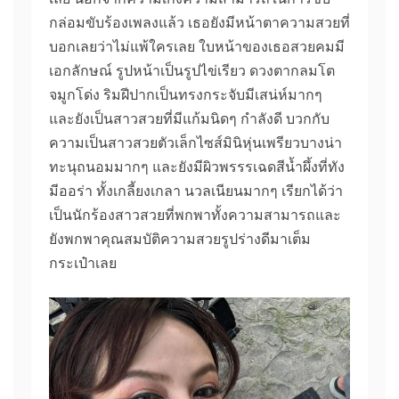
กล่อมขับร้องเพลงแล้ว เธอยังมีหน้าตาความสวยที่
บอกเลยว่าไม่แพ้ใครเลย ใบหน้าของเธอสวยคมมี
เอกลักษณ์ รูปหน้าเป็นรูปไข่เรียว ดวงตากลมโต
จมูกโด่ง ริมฝีปากเป็นทรงกระจับมีเสน่ห์มากๆ
และยังเป็นสาวสวยที่มีแก้มนิดๆ กำลังดี บวกกับ
ความเป็นสาวสวยตัวเล็กไซส์มินิหุ่นเพรียวบางน่า
ทะนุถนอมมากๆ และยังมีผิวพรรรเฉดสีน้ำผึ้งที่ทัง
มีออร่า ทั้งเกลี้ยงเกลา นวลเนียนมากๆ เรียกได้ว่า
เป็นนักร้องสาวสวยที่พกพาทั้งความสามารถและ
ยังพกพาคุณสมบัติความสวยรูปร่างดีมาเต็ม
กระเป๋าเลย