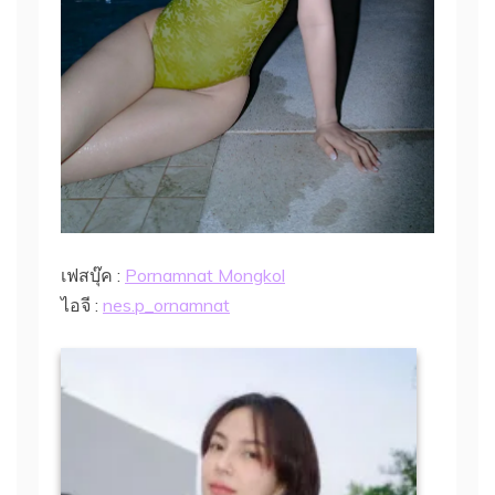
เฟสบุ๊ค :
Pornamnat Mongkol
ไอจี :
nes.p_ornamnat