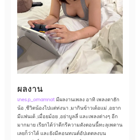
ผลงาน
เnes.p_ornamnat
มีผลงานเพลง อาทิ เพลงตาฮัก
น้อ ,ชีวิตน้องไปเเต่ท่งนา ,มากินข้าวเด้อเเม่ ,อยาก
มีเเฟนเด้ ,เมื่อยม้อย ,อย่าบูลลี่ และเพลงต่างๆ อีก
มากมาย เรียกได้ว่าดีกรีความดังตอนนี้ทะลุเพดาน
เลยก็ว่าได้ และยังมีคอนทเนต์อัปเดตลงบน