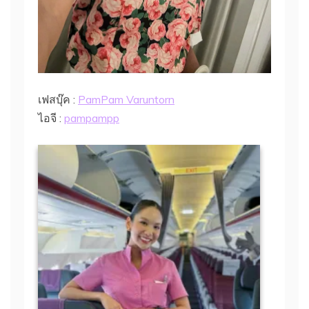
เฟสบุ๊ค :
PamPam Varuntorn
ไอจี :
pampampp