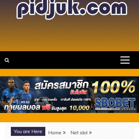
แหล่งรวมวาร์ป สาวสวย เซ็กซี่ คนดัง ไอ
เว็บไซต์รวบรวม วาร์ปสาวสวยเซ็กซี่ ขยี้ใจ นางแบบ
ดาวTIKTOK พร้อมเปิดประการณ์ใหม่ๆ กับไอดอลสาวดาวดวง
ดอล ดาว X TIKTOK ONLYFANS
ใหม่ กำลังมาแรง
You are Here
Home
Net idol