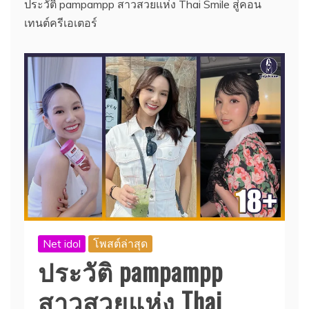
ประวัติ pampampp สาวสวยแห่ง Thai Smile สู่คอน
เทนต์ครีเอเตอร์
Net idol
โพสต์ล่าสุด
ประวัติ pampampp
สาวสวยแห่ง Thai