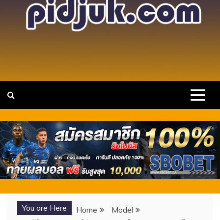
แหล่งรวมวาร์ป สาวสวย เซ็กซี่ คนดัง ไอ
เว็บไซต์รวบรวม วาร์ปสาวสวยเซ็กซี่ ขยี้ใจ นางแบบ
ดาวTIKTOK พร้อมเปิดประการณ์ใหม่ๆ กับไอดอลสาวดาวดวง
ดอล ดาว X TIKTOK ONLYFANS
ใหม่ กำลังมาแรง
You are Here
Home
Model