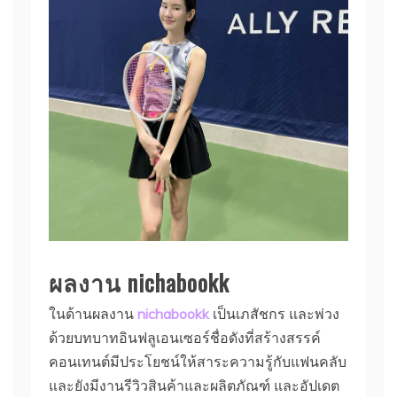
ผลงาน nichabookk
ในด้านผลงาน
nichabookk
เป็นเภสัชกร และพ่วง
ด้วยบทบาทอินฟลูเอนเซอร์ชื่อดังที่สร้างสรรค์
คอนเทนต์มีประโยชน์ให้สาระความรู้กับแฟนคลับ
และยังมีงานรีวิวสินค้าและผลิตภัณฑ์ และอัปเดต