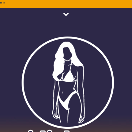
"
"
Skip
to
content