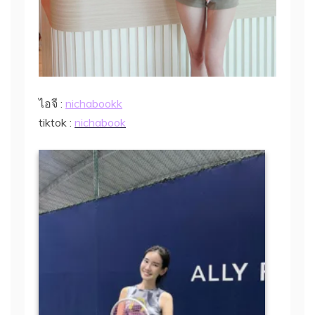
ไอจี :
nichabookk
tiktok :
nichabook