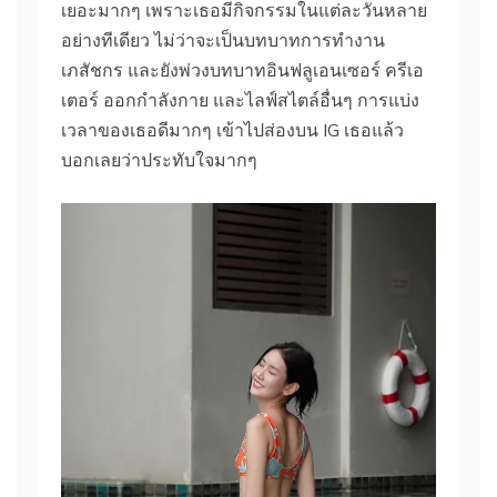
เยอะมากๆ เพราะเธอมีกิจกรรมในแต่ละวันหลาย
อย่างทีเดียว ไม่ว่าจะเป็นบทบาทการทำงาน
เภสัชกร และยังพ่วงบทบาทอินฟลูเอนเซอร์ ครีเอ
เตอร์ ออกกำลังกาย และไลฟ์สไตล์อื่นๆ การแบ่ง
เวลาของเธอดีมากๆ เข้าไปส่องบน IG เธอแล้ว
บอกเลยว่าประทับใจมากๆ