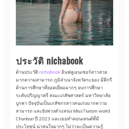
ประวัติ nichabook
ด้านประวัติ
nichabook
อินฟลูเอนเซอร์สาวสวย
มากความสามารถ ภูมิลำเนาจังหวัดระยอง มีดีกรี
ด้านการศึกษาที่ยอดเยี่ยมมากๆ จบการศึกษา
ระดับปริญญาตรี คณะเภสัชศาสตร์ มหาวิทยาลัย
บูรพา ปัจจุบันเป็นเภสัชกรสาวคนเก่งมากความ
สามารถ และยังพ่วงตำแหน่ง MissTiurism wolrd
Chunburi ปี 2023 และเธอทำคอนเทนต์ที่มี
ประโยชน์ น่าสนใจมากๆ ไม่ว่าจะเป็นความรู้