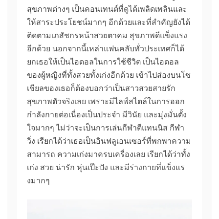
สุขภาพต่างๆ เป็นคอนเทนต์ที่ดูได้เพลิดเพลินและ
ให้สาระประโยชน์มากๆ อีกด้วยและที่สำคัญยังได้
ติดตามเภสัชกรหน้าสวยตาคม สุขภาพดีแข็งแรง
อีกด้วย นอกจากนี้เหล่าแฟนคลับทั่วประเทศก็ได้
ยกเธอให้เป็นไอดอลในการใช้ชีวิต เป็นไอดอล
ของผู้หญิงที่ทั้งสวยทั้งเก่งอีกด้วย เข้าไปส่องบนโซ
เชียลของเธอก็ต้องบอกว่าเป็นสาวสวยสายรัก
สุขภาพตัวจริงเลย เพราะมีไลฟ์สไตล์ในการออก
กำลังกายต่อเนื่องเป็นประจำ มีวินัย และมุ่งมั่นตั้ง
ใจมากๆ ไม่ว่าจะเป็นการเล่นกีฬาตีแทนนิส กีฬา
วิ่ง เรียกได้ว่าเธอเป็นอินฟลูเอนเซอร์ที่พกพาความ
สามารถ ความเก่งมาครบเครื่องเลย เรียกได้ว่าทั้ง
เก่ง สวย น่ารัก หุ่นเป๊ะปัง และมีร่างกายที่แข็งแร
งมากๆ