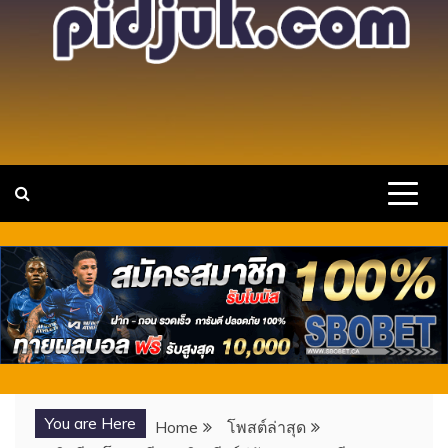
แหล่งรวมวาร์ป สาวสวย เซ็กซี่ คนดัง ไอ
เว็บไซต์รวบรวม วาร์ปสาวสวยเซ็กซี่ ขยี้ใจ นางแบบ
ดาวTIKTOK พร้อมเปิดประการณ์ใหม่ๆ กับไอดอลสาวดาวดวง
ดอล ดาว X TIKTOK ONLYFANS
ใหม่ กำลังมาแรง
You are Here
Home
โพสต์ล่าสุด