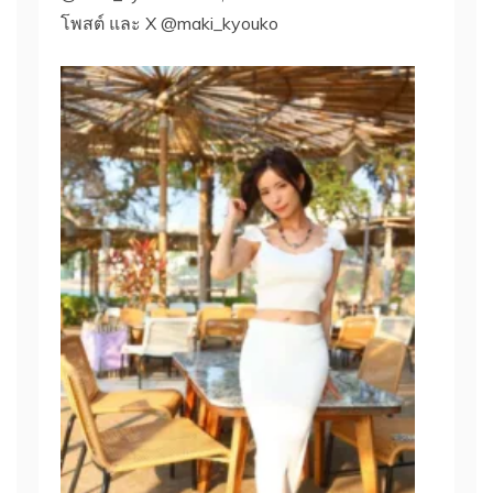
โพสต์ และ X @maki_kyouko