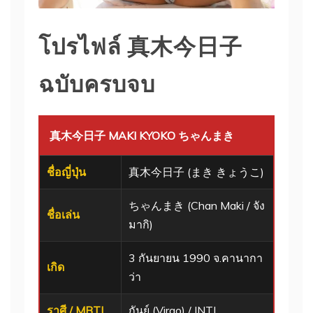
โปรไฟล์ 真木今日子
ฉบับครบจบ
真木今日子 MAKI KYOKO ちゃんまき
ชื่อญี่ปุ่น
真木今日子 (まき きょうこ)
ちゃんまき (Chan Maki / จัง
ชื่อเล่น
มากิ)
3 กันยายน 1990 จ.คานากา
เกิด
ว่า
ราศี / MBTI
กันย์ (Virgo) / INTJ