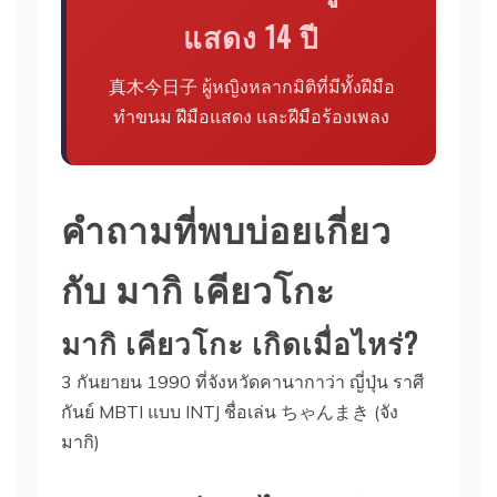
แสดง 14 ปี
真木今日子 ผู้หญิงหลากมิติที่มีทั้งฝีมือ
ทำขนม ฝีมือแสดง และฝีมือร้องเพลง
คำถามที่พบบ่อยเกี่ยว
กับ มากิ เคียวโกะ
มากิ เคียวโกะ เกิดเมื่อไหร่?
3 กันยายน 1990 ที่จังหวัดคานากาว่า ญี่ปุ่น ราศี
กันย์ MBTI แบบ INTJ ชื่อเล่น ちゃんまき (จัง
มากิ)