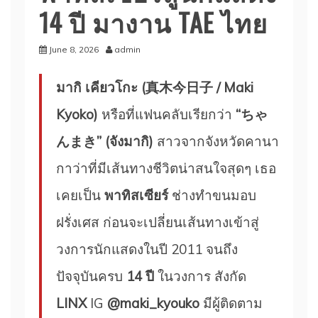
14 ปี มางาน TAE ไทย
June 8, 2026
admin
มากิ เคียวโกะ (真木今日子 / Maki
Kyoko)
หรือที่แฟนคลับเรียกว่า
“ちゃ
んまき” (จังมากิ)
สาวจากจังหวัดคานา
กาว่าที่มีเส้นทางชีวิตน่าสนใจสุดๆ เธอ
เคยเป็น
พาทิสเซียร์
ช่างทำขนมอบ
ฝรั่งเศส ก่อนจะเปลี่ยนเส้นทางเข้าสู่
วงการนักแสดงในปี 2011 จนถึง
ปัจจุบันครบ
14 ปี
ในวงการ สังกัด
LINX
IG
@maki_kyouko
มีผู้ติดตาม