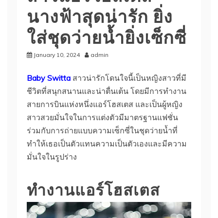
นางฟ้าสุดน่ารัก ยิ่ง
ใส่ชุดว่ายน้ำยิ่งเซ็กซี่
January 10, 2024
admin
Baby Switta
สาวน่ารักโดนใจนี้เป็นหญิงสาวที่มี
ชีวิตที่สนุกสนานและน่าตื่นเต้น โดยมีการทำงาน
สายการบินแห่งหนึ่งแอร์โฮสเตส และเป็นผู้หญิง
สาวสวยมั่นใจในการแต่งตัวมีมาตรฐานแฟชั่น
ร่วมกับการถ่ายแบบความเซ็กซี่ในชุดว่ายน้ำที่
ทำให้เธอเป็นตัวแทนความเป็นตัวเองและมีความ
มั่นใจในรูปร่าง
ทำงานแอร์โฮสเตส