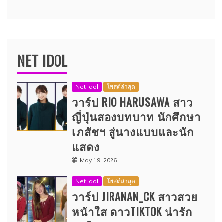
NET IDOL
Net idol
โพสต์ล่าสุด
วาร์ป RIO HARUSAWA สาว
ญี่ปุ่นสองบทบาท นักศึกษา
เภสัชฯ สู่นางแบบและนัก
แสดง
May 19, 2026
Net idol
โพสต์ล่าสุด
วาร์ป JIRANAN_CK สาวสวย
หน้าใส ดาวTIKTOK น่ารัก