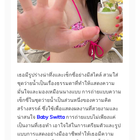
เธอมีรูปร่างน่าทึ่งและเซ็กซี่อย่างมีสไตล์ สวมใส่
ชุดว่ายน้ำเป็นเรื่องธรรมดาที่ทำให้แสดงความ
มั่นใจและมองเหมือนนางแบบ การถ่ายแบบความ
เซ็กซี่ในชุดว่ายน้ำเป็นส่วนหนึ่งของความคิด
สร้างสรรค์ ซึ่งใช้เพื่อแสดงผลงานที่สวยงามและ
น่าสนใจ
Baby Switta
การถ่ายแบบไม่เพียงแค่
เป็นงานที่เธอทำ เอาใจใส่ในการเตรียมตัวและรูป
แบบการแสดงอย่างมืออาชีพทำให้เธอมีความ