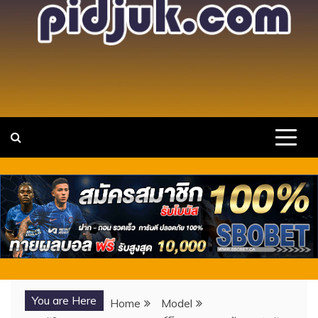
แหล่งรวมวาร์ป สาวสวย เซ็กซี่ คนดัง ไอ
เว็บไซต์รวบรวม วาร์ปสาวสวยเซ็กซี่ ขยี้ใจ นางแบบ
ดาวTIKTOK พร้อมเปิดประการณ์ใหม่ๆ กับไอดอลสาวดาวดวง
ดอล ดาว X TIKTOK ONLYFANS
ใหม่ กำลังมาแรง
You are Here
Home
Model