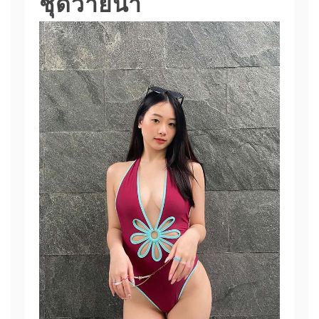
ชุดว่ายน้ำ