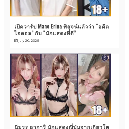
เปิดวาร์ป Mano Erina พิสูจน์แล้วว่า “อดีต
ไอดอล” กับ “นักแสดงที่ดี”
July 20, 2026
นีมูระ อาการิ นักแสดงญี่ปุ่นจากเกียวโต