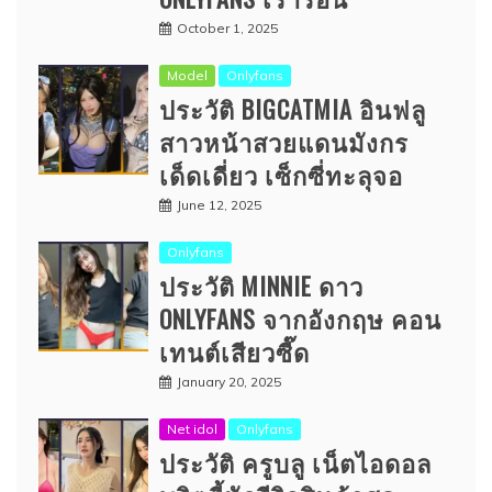
October 1, 2025
Model
Onlyfans
ประวัติ BIGCATMIA อินฟลู
สาวหน้าสวยแดนมังกร
เด็ดเดี่ยว เซ็กซี่ทะลุจอ
June 12, 2025
Onlyfans
ประวัติ MINNIE ดาว
ONLYFANS จากอังกฤษ คอน
เทนต์เสียวซี๊ด
January 20, 2025
Net idol
Onlyfans
ประวัติ ครูบลู เน็ตไอดอล