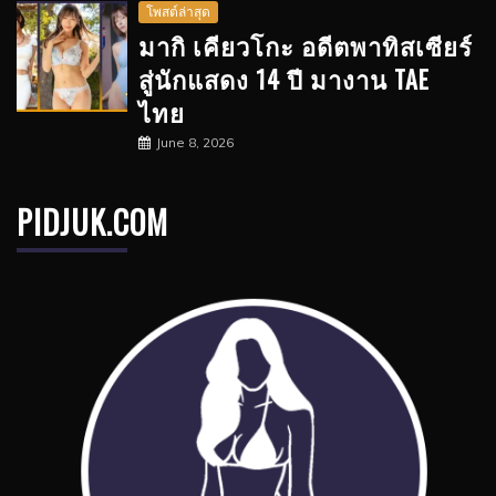
โพสต์ล่าสุด
มากิ เคียวโกะ อดีตพาทิสเซียร์
สู่นักแสดง 14 ปี มางาน TAE
ไทย
June 8, 2026
PIDJUK.COM