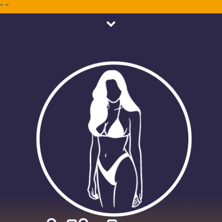
"
"
Skip
to
content