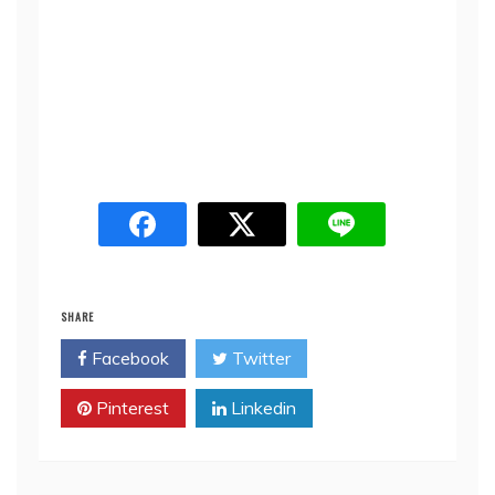
SHARE
Facebook
Twitter
Pinterest
Linkedin