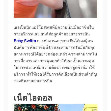
เธอเป็นนักแอร์โฮสเตสที่มีความเป็นมืออาชีพใน
การบริการและเสน่ห์ต่อลูกค้าของสายการบิน
Baby Switta
การทำงานสายการบินได้เจอผู้คน
มันดีมาก คืออาชีพที่รัก และสามารถรับมือกับทุก
สถานการณ์ได้อย่างคล่องแคล่ว ความสามารถใน
การสื่อสารและการพูดคุยทำให้เธอเป็นความสุข
ในการช่วยเหลือความต้องการของลูกค้าที่มาใช้
บริการ ทำให้เธอได้รับการคัดเลือกเป็นส่วนสำคัญ
ของทีมงานสายการบิน
เน็ตไอดอล