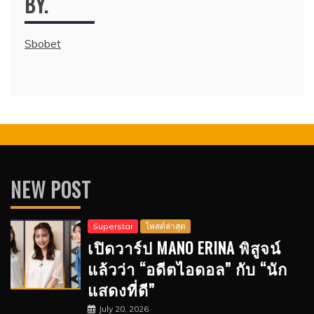
BY.
Sbobet
NEW POST
Superstar
โพสต์ล่าสุด
เปิดวาร์ป MANO ERINA พิสูจน์
แล้วว่า “อดีตไอดอล” กับ “นัก
แสดงที่ดี”
July 20, 2026